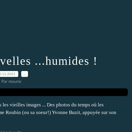
velles ...humides !
5.11.2021
…
Par mounic
ns les vieilles images ... Des photos du temps où les
Mme Roubin (ou sa soeur!) Yvonne Buzit, appuyée sur son