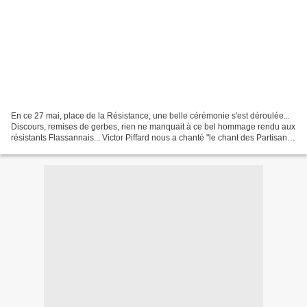
En ce 27 mai, place de la Résistance, une belle cérémonie s'est déroulée...
Discours, remises de gerbes, rien ne manquait à ce bel hommage rendu aux
résistants Flassannais... Victor Piffard nous a chanté "le chant des Partisans"
de façon magistrale. Et...