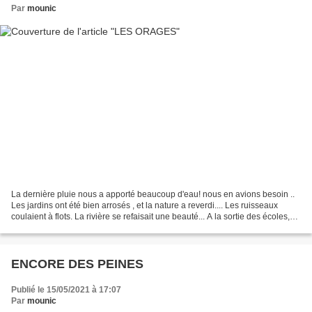
Par
mounic
La dernière pluie nous a apporté beaucoup d'eau! nous en avions besoin ..
Les jardins ont été bien arrosés , et la nature a reverdi.... Les ruisseaux
coulaient à flots. La rivière se refaisait une beauté... A la sortie des écoles,
les grands parents venus...
ENCORE DES PEINES
Publié le 15/05/2021 à 17:07
Par
mounic