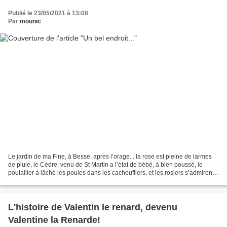
Publié le 23/05/2021 à 13:08
Par
mounic
Le jardin de ma Fine, à Besse, après l’orage... la rose est pleine de larmes
de pluie, le Cèdre, venu de St Martin a l’état de bébé, à bien poussé, le
poulailler à lâché les poules dans les cachoufliers, et les rosiers s’admirent
les uns, les autres......
L'histoire de Valentin le renard, devenu
Valentine la Renarde!