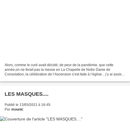
Alors, comme le curé avait décidé, de peur de la pandémie, que cette
année,on ne ferait pas la messe en La Chapelle de Notre Dame de
Consolation, la célébration de l’Ascension s’est faite à l’église... j’y ai assisté.
Mais après, contre vent ( violent)...
LES MASQUES....
Publié le 13/05/2021 à 16:45
Par
mounic