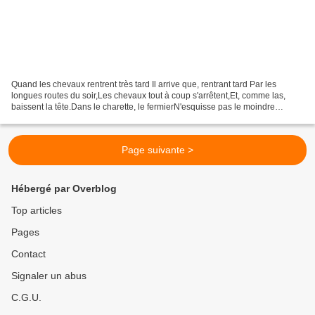
Quand les chevaux rentrent très tard Il arrive que, rentrant tard Par les
longues routes du soir,Les chevaux tout à coup s'arrêtent,Et, comme las,
baissent la tête.Dans le charette, le fermierN'esquisse pas le moindre
gestePour les contraindre à se presser....
Page suivante >
Hébergé par Overblog
Top articles
Pages
Contact
Signaler un abus
C.G.U.