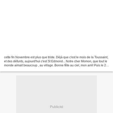
cette fin Novembre est plus que triste. Déjà que c'est le mois de la Toussaint,
et des défunts, aujourd'hui c'est St Edmond... Notre cher Momon, que tout le
monde aimait beaucoup , au village. Bonne fête au ciel, mon ami! Puis le 22,
ce sera l'anniversaire,...
Publicité