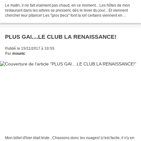
Le matin, il ne fait vraiment pas chaud, en ce moment... Les hôtes de mon
restaurant dans les arbres se pressent, dès le lever du jour... Et viennent
chercher leur pitance! Les "gros becs" font la loi! certains viennent en
solitaires, d'autres en groupe! Mais...
PLUS GAI....LE CLUB LA RENAISSANCE!
Publié le 15/11/2017 à 10:55
Par
mounic
Mon billet d'hier était triste...Chassons donc les nuages! (c'est facile, il n'y en