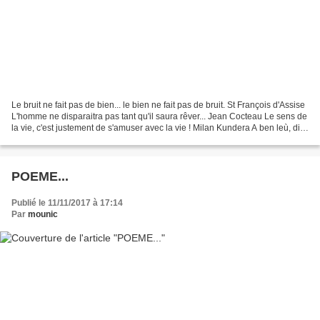
Le bruit ne fait pas de bien... le bien ne fait pas de bruit. St François d'Assise
L'homme ne disparaitra pas tant qu'il saura rêver... Jean Cocteau Le sens de
la vie, c'est justement de s'amuser avec la vie ! Milan Kundera A ben leù, dit
mémé qui va...
POEME...
Publié le 11/11/2017 à 17:14
Par
mounic