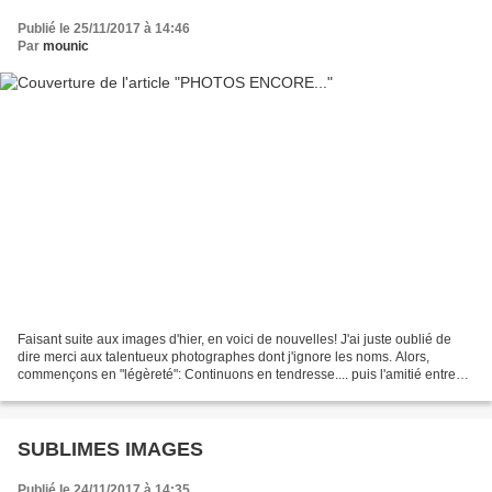
Publié le 25/11/2017 à 14:46
Par
mounic
Faisant suite aux images d'hier, en voici de nouvelles! J'ai juste oublié de
dire merci aux talentueux photographes dont j'ignore les noms. Alors,
commençons en "légèreté": Continuons en tendresse.... puis l'amitié entre
les enfants et les animaux......
SUBLIMES IMAGES
Publié le 24/11/2017 à 14:35