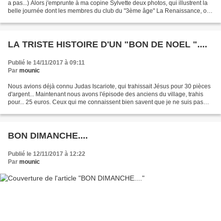
a pas...) Alors j'emprunte à ma copine Sylvette deux photos, qui illustrent la
belle journée dont les membres du club du "3ème âge" La Renaissance, ont
profité, dans la...
LA TRISTE HISTOIRE D'UN "BON DE NOEL "....
Publié le 14/11/2017 à 09:11
Par
mounic
Nous avions déjà connu Judas Iscariote, qui trahissait Jésus pour 30 pièces
d'argent... Maintenant nous avons l'épisode des anciens du village, trahis
pour... 25 euros. Ceux qui me connaissent bien savent que je ne suis pas
une personne vénale. Je ne...
BON DIMANCHE....
Publié le 12/11/2017 à 12:22
Par
mounic