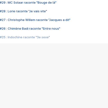
#29 : MC Solaar raconte "Bouge de là"
28 : Lorie raconte "Je vais vite"
#27 : Christophe Willem raconte "Jacques a dit"
#26 : Chimène Badi raconte "Entre nous"
#25 : Indochine raconte "3e sexe"
#24 : Zaho raconte "C'est chelou"
#23 : Patrick Bruel raconte "Au café des délices"
#22 : Kyo raconte "Le chemin"
#21 : Nolwenn Leroy raconte "Cassé"
#20 : Patrick Hernandez raconte "Born to be alive"
#19 : Lorie raconte "Près de moi"
#18 : Michael Jones raconte "A nos actes manqués" (avec Jean-Jacque
#17 : Khaled raconte "Aïcha"