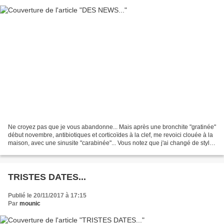
Ne croyez pas que je vous abandonne... Mais après une bronchite "gratinée"
début novembre, antibiotiques et corticoïdes à la clef, me revoici clouée à la
maison, avec une sinusite "carabinée"... Vous notez que j'ai changé de style;
après le "gratin",...
TRISTES DATES...
Publié le 20/11/2017 à 17:15
Par
mounic