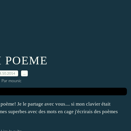
I POEME
8.10.2014
…
Par mounic
oème! Je le partage avec vous.... si mon clavier était
mes superbes avec des mots en cage j'écrirais des poèmes