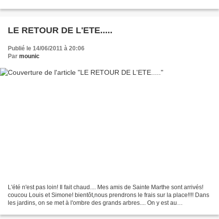
pas lire! il faut dire...
LE RETOUR DE L'ETE.....
Publié le 14/06/2011 à 20:06
Par
mounic
L'été n'est pas loin! Il fait chaud.... Mes amis de Sainte Marthe sont arrivés!
coucou Louis et Simone! bientôt,nous prendrons le frais sur la place!!!! Dans
les jardins, on se met à l'ombre des grands arbres.... On y est au
calme................ Pas...