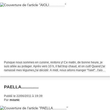
Puisque nous sommes en cuisine, restons y! Ce matin, de bonne heure, je
suis allée au potager. Après vers 10 h, il fait trop chaud, et on cuit! Quand j'ai
ramassé mes légumes,j'ai décidé: A midi, nous allons manger "l'aïet"...l'aïoli,
quoi. Alors, comme...
PAELLA..............
Publié le 22/06/2011 à 19:39
Par
mounic