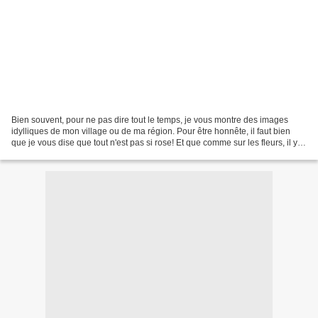
Bien souvent, pour ne pas dire tout le temps, je vous montre des images
idylliques de mon village ou de ma région. Pour être honnête, il faut bien
que je vous dise que tout n'est pas si rose! Et que comme sur les fleurs, il y a
des épines! En ce moment,...