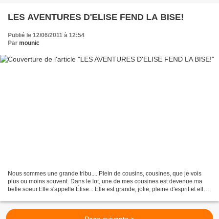
LES AVENTURES D'ELISE FEND LA BISE!
Publié le 12/06/2011 à 12:54
Par
mounic
Nous sommes une grande tribu.... Plein de cousins, cousines, que je vois
plus ou moins souvent. Dans le lot, une de mes cousines est devenue ma
belle soeur.Elle s'appelle Élise... Elle est grande, jolie, pleine d'esprit et elle
a des mains d'or.Elle sait...