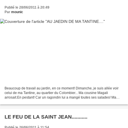
Publié le 28/06/2011 à 20:49
Par
mounic
Beaucoup de travail au jardin, en ce moment! Dimanche, je suis allée voir
celui de ma Tantine, au quartier du Colombier... Ma cousine Magali
arrosait.En pestant! Car un ragondin lui a mangé toutes ses salades! Ma
cousine Élise, malgré sa jambe opérée,...
LE FEU DE LA SAINT JEAN...........
Publié le 26/06/2011 à 11:54