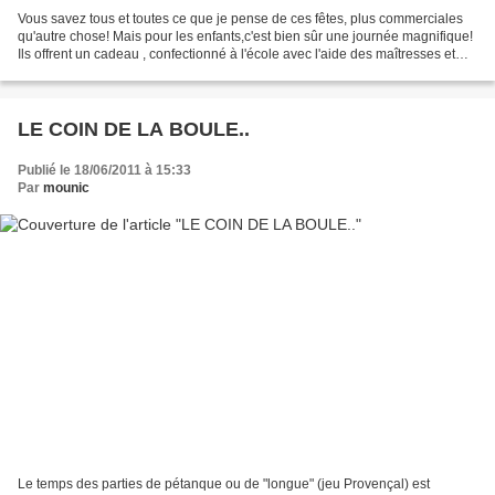
Vous savez tous et toutes ce que je pense de ces fêtes, plus commerciales
qu'autre chose! Mais pour les enfants,c'est bien sûr une journée magnifique!
Ils offrent un cadeau , confectionné à l'école avec l'aide des maîtresses et
d'un sac de patience (!)....
LE COIN DE LA BOULE..
Publié le 18/06/2011 à 15:33
Par
mounic
Le temps des parties de pétanque ou de "longue" (jeu Provençal) est