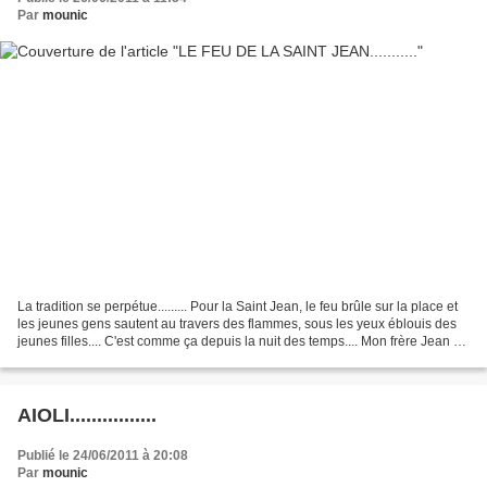
Par
mounic
La tradition se perpétue......... Pour la Saint Jean, le feu brûle sur la place et
les jeunes gens sautent au travers des flammes, sous les yeux éblouis des
jeunes filles.... C'est comme ça depuis la nuit des temps.... Mon frère Jean (!)
et sa femme Hélène...
AIOLI................
Publié le 24/06/2011 à 20:08
Par
mounic