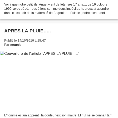
Voilà que notre petit fils, Ange, vient de fêter ses 17 ans…. Le 16 octobre
1999, avec pépé, nous étions comme deux imbéciles heureux, à attendre
dans ce couloir de la maternité de Brignoles... Estelle , notre pichounette,
était entrée de bon matin pour...
APRES LA PLUIE…..
Publié le 14/10/2016 à 15:47
Par
mounic
L'homme est un apprenti, la douleur est son maître, Et nul ne se connaît tant