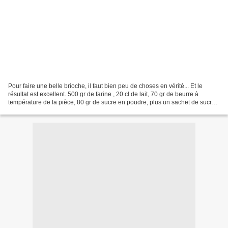
Pour faire une belle brioche, il faut bien peu de choses en vérité... Et le
résultat est excellent. 500 gr de farine , 20 cl de lait, 70 gr de beurre à
température de la pièce, 80 gr de sucre en poudre, plus un sachet de sucre
vanillé, 2 oeufs, plus un...