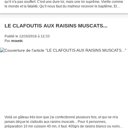
qu’il n'a pas souffert. C'est une dure loi, mais une loi suprême, Vieille comme
le monde et la fatalité, Qu’il nous faut du malheur recevoir le baptême, Et
qu'à ce triste prix,...
LE CLAFOUTIS AUX RAISINS MUSCATS...
Publié le 12/10/2016 à 12:33
Par
mounic
Voilà un gâteau très bon que j'ai confectionné plusieurs fois, et qui ne m'a
jamais déçue:le clafoutis aux raisins muscats... Pour 4 personnes,
préparation 10 mn cuisson 40 mn, il faut: 400grs de raisins blancs ou noirs.