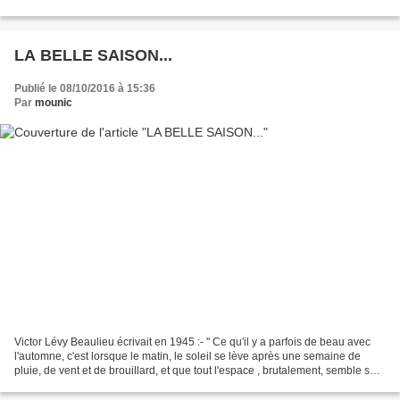
Si vous avez la chance d'avoir...
LA BELLE SAISON...
Publié le 08/10/2016 à 15:36
Par
mounic
Victor Lévy Beaulieu écrivait en 1945 :- " Ce qu'il y a parfois de beau avec
l'automne, c'est lorsque le matin, le soleil se lève après une semaine de
pluie, de vent et de brouillard, et que tout l'espace , brutalement, semble se
gorger de soleil ".......