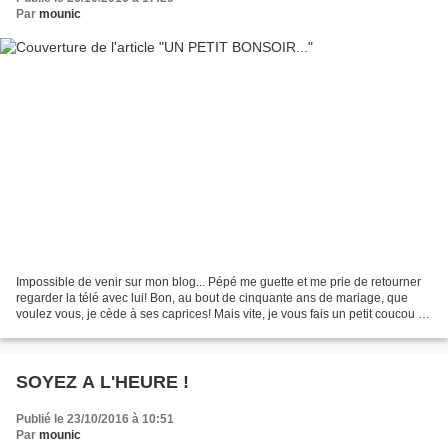
Par
mounic
Impossible de venir sur mon blog... Pépé me guette et me prie de retourner
regarder la télé avec lui! Bon, au bout de cinquante ans de mariage, que
voulez vous, je cède à ses caprices! Mais vite, je vous fais un petit coucou du
soir! Primo! pour vous...
SOYEZ A L'HEURE !
Publié le 23/10/2016 à 10:51
Par
mounic