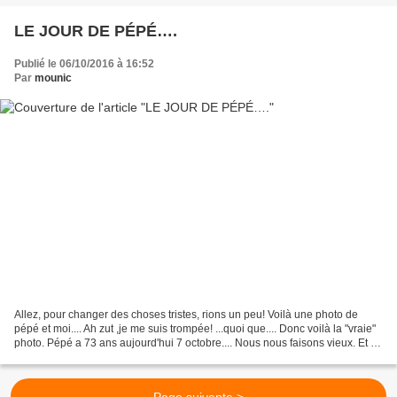
LE JOUR DE PÉPÉ….
Publié le 06/10/2016 à 16:52
Par
mounic
Allez, pour changer des choses tristes, rions un peu! Voilà une photo de
pépé et moi.... Ah zut ,je me suis trompée! ...quoi que.... Donc voilà la "vraie"
photo. Pépé a 73 ans aujourd'hui 7 octobre.... Nous nous faisons vieux. Et si,
dans notre vie, nous...